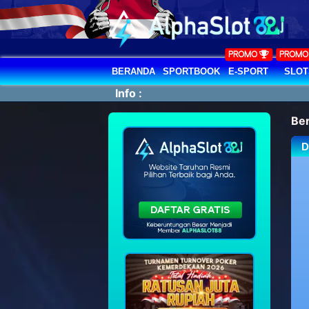
PROMO
PROM
BERANDA
SPORTBOOK
E-SPORT
SLOT
Info :
Be
D