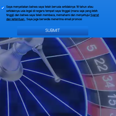
Saya menyatakan bahwa saya telah berusia setidaknya 18 tahun atau
setidaknya usia legal di negara tempat saya tinggal (mana saja yang lebih
tinggi) dan bahwa saya telah membaca, memahami dan menyetujui
Syarat
dan ketentuan
. Saya juga bersedia menerima email promosi
SUBMIT