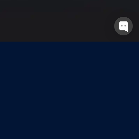
SLOT DEMO
ANTI BLOKIR
Metode Pembayaran