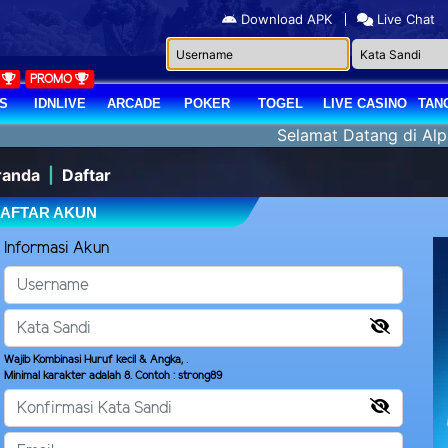
Download APK
Live Chat
O
PROMO
S
IDNLIVE
ARCADE
POKER
TOGEL
LIVE CASINO
TAN
Selamat Datang di Alphaslot88 | Alpha
randa
Daftar
AFTAR AKUN
Informasi Akun
Wajib Kombinasi Huruf kecil & Angka, .
Minimal karakter adalah 8. Contoh : strong89