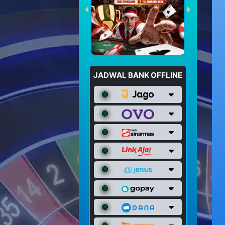
JADWAL BANK OFFLINE