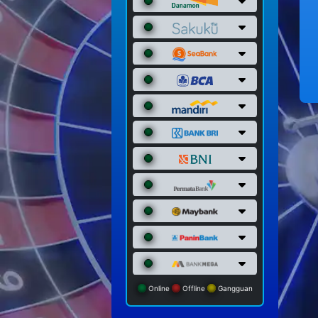
Online
Offline
Gangguan