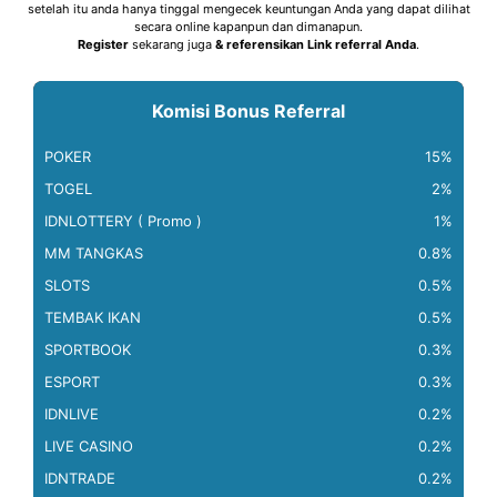
setelah itu anda hanya tinggal mengecek keuntungan Anda yang dapat dilihat
secara online kapanpun dan dimanapun.
Register
sekarang juga
& referensikan Link referral Anda
.
Komisi Bonus Referral
POKER
15%
TOGEL
2%
IDNLOTTERY ( Promo )
1%
MM TANGKAS
0.8%
SLOTS
0.5%
TEMBAK IKAN
0.5%
SPORTBOOK
0.3%
ESPORT
0.3%
IDNLIVE
0.2%
LIVE CASINO
0.2%
IDNTRADE
0.2%