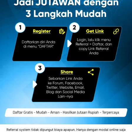
Referral system tidak dipungut biaya apapun. Hanya dengan modal online saja