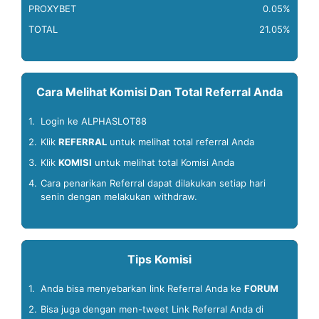
PROXYBET
0.05%
TOTAL
21.05%
Cara Melihat Komisi Dan Total Referral Anda
1.
Login ke ALPHASLOT88
2.
Klik
REFERRAL
untuk melihat total referral Anda
3.
Klik
KOMISI
untuk melihat total Komisi Anda
4.
Cara penarikan Referral dapat dilakukan setiap hari
senin dengan melakukan withdraw.
Tips Komisi
1.
Anda bisa menyebarkan link Referral Anda ke
FORUM
2.
Bisa juga dengan men-tweet Link Referral Anda di