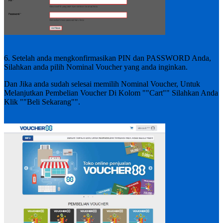
6. Setelah anda mengkonfirmasikan PIN dan PASSWORD Anda,
Silahkan anda pilih Nominal Voucher yang anda inginkan.
Dan Jika anda sudah selesai memilih Nominal Voucher, Untuk
Melanjutkan Pembelian Voucher Di Kolom ""Cart"" Silahkan Anda
Klik ""Beli Sekarang"".