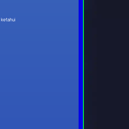
 ketahui